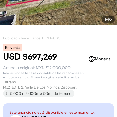
1
/
40
Publicado hace
1 años
.
ID: NJ-
8D0
En venta
USD $697,269
Moneda
Anuncio original:
MXN $12,000,000
NeoJaus no se hace responsable de las variaciones en
el tipo de cambio. El precio original se indica arriba.
Terreno
Mz2, LOTE 2, Valle De Los Molinos, Zapopan.
5,000 m2
(
100
m x
50
m)
de terreno
Este anuncio no está disponible en este momento.