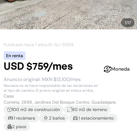
1
/
17
Publicado hace
1 años
.
ID: NJ-
50D8
En renta
USD $759/mes
Moneda
Anuncio original:
MXN $13,100/mes
NeoJaus no se hace responsable de las variaciones en
el tipo de cambio. El precio original se indica arriba.
Casa
Cometa, 2898, Jardines Del Bosque Centro, Guadalajara.
100
m2 de construcción
80 m2
de terreno
1
recámara
2
baño
s
1
estacionamiento
2
piso
s