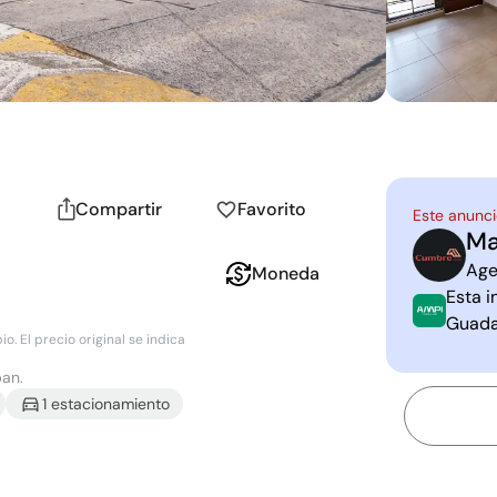
Compartir
Favorito
Este anunci
Ma
M
P
Age
Moneda
Esta i
Guada
. El precio original se indica
pan.
1
estacionamiento