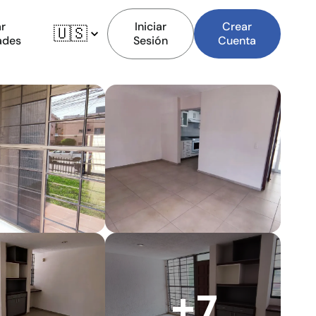
r
Iniciar
Crear
🇺🇸
ades
Sesión
Cuenta
+7