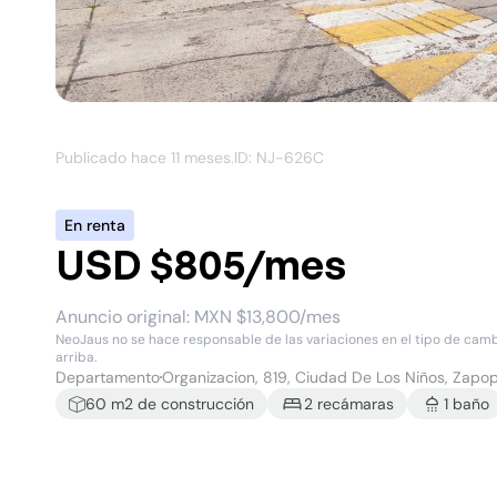
Publicado hace
11 meses
.
ID: NJ-
626C
En renta
USD $805/mes
Anuncio original:
MXN $13,800/mes
NeoJaus no se hace responsable de las variaciones en el tipo de cambio
arriba.
Departamento
Organizacion, 819, Ciudad De Los Niños, Zapo
60
m2 de construcción
2
recámara
s
1
baño