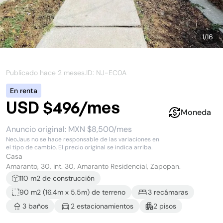
1
/
16
Publicado hace
2 meses
.
ID: NJ-
EC0A
En renta
USD $496/mes
Moneda
Anuncio original:
MXN $8,500/mes
NeoJaus no se hace responsable de las variaciones en
el tipo de cambio. El precio original se indica arriba.
Casa
Amaranto, 30, int. 30, Amaranto Residencial, Zapopan.
110
m2 de construcción
90 m2
(
16.4
m x
5.5
m)
de terreno
3
recámara
s
3
baño
s
2
estacionamiento
s
2
piso
s