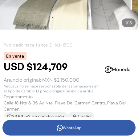
1
/
13
Publicado hace
1 años
.
ID: NJ-
1500
En venta
USD $124,709
Moneda
Anuncio original:
MXN $2,150,000
NeoJaus no se hace responsable de las variaciones en
el tipo de cambio. El precio original se indica arriba.
Departamento
Calle 18 Nte & 35 Av. Nte, Playa Del Carmen Centro, Playa Del
Carmen.
33.93
m2 de construcción
1
baño
WhatsApp
Estudio en venta en Playa del Carmen