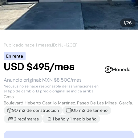
1
/
26
Publicado hace
1 meses
.
ID: NJ-
120EF
En renta
USD $495/mes
Moneda
Anuncio original:
MXN $8,500/mes
NeoJaus no se hace responsable de las variaciones en
el tipo de cambio. El precio original se indica arriba.
Casa
Boulevard Heberto Castillo Martínez, Paseo De Las Minas, García.
90
m2 de construcción
105 m2
de terreno
2
recámara
s
1
baño
y
1
medio baño