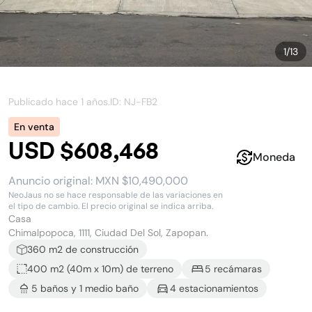
1
/
13
Publicado hace
1 años
.
ID: NJ-
FB2
En venta
USD $608,468
Moneda
Anuncio original:
MXN $10,490,000
NeoJaus no se hace responsable de las variaciones en
el tipo de cambio. El precio original se indica arriba.
Casa
Chimalpopoca, 1111, Ciudad Del Sol, Zapopan.
360
m2 de construcción
400 m2
(
40
m x
10
m)
de terreno
5
recámara
s
5
baño
s
y
1
medio baño
4
estacionamiento
s