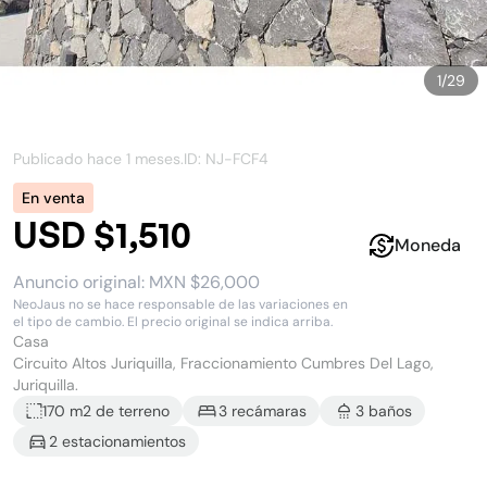
1
/
29
Publicado hace
1 meses
.
ID: NJ-
FCF4
En venta
USD $1,510
Moneda
Anuncio original:
MXN $26,000
NeoJaus no se hace responsable de las variaciones en
el tipo de cambio. El precio original se indica arriba.
Casa
Circuito Altos Juriquilla, Fraccionamiento Cumbres Del Lago,
Juriquilla.
170 m2
de terreno
3
recámara
s
3
baño
s
2
estacionamiento
s