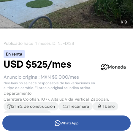
1
/
19
Publicado hace
4 meses
.
ID: NJ-
D13B
En renta
USD $525/mes
Moneda
Anuncio original:
MXN $9,000/mes
NeoJaus no se hace responsable de las variaciones en
el tipo de cambio. El precio original se indica arriba.
Departamento
Carretera Colotlán, 1077, Altaluz Vida Vertical, Zapopan.
51
m2 de construcción
1
recámara
1
baño
1
estacionamiento
WhatsApp