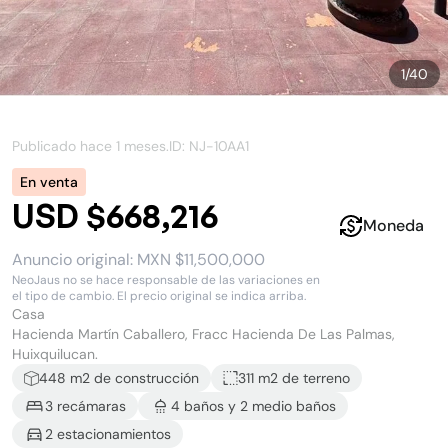
1
/
40
Publicado hace
1 meses
.
ID: NJ-
10AA1
En venta
USD $668,216
Moneda
Anuncio original:
MXN $11,500,000
NeoJaus no se hace responsable de las variaciones en
el tipo de cambio. El precio original se indica arriba.
Casa
Hacienda Martín Caballero, Fracc Hacienda De Las Palmas,
Huixquilucan.
448
m2 de construcción
311 m2
de terreno
3
recámara
s
4
baño
s
y
2
medio baño
s
2
estacionamiento
s