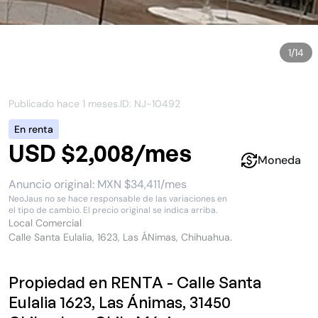
1
/
14
Publicado hace
1 meses
.
ID: NJ-
10492
En renta
USD $2,008/mes
Moneda
Anuncio original:
MXN $34,411/mes
NeoJaus no se hace responsable de las variaciones en
el tipo de cambio. El precio original se indica arriba.
Local Comercial
Calle Santa Eulalia, 1623, Las ÁNimas, Chihuahua.
Propiedad en RENTA - Calle Santa
Eulalia 1623, Las Ánimas, 31450