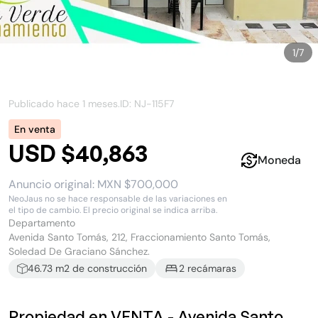
1
/
7
Publicado hace
1 meses
.
ID: NJ-
115F7
En venta
USD $40,863
Moneda
Anuncio original:
MXN $700,000
NeoJaus no se hace responsable de las variaciones en
el tipo de cambio. El precio original se indica arriba.
Departamento
Avenida Santo Tomás, 212, Fraccionamiento Santo Tomás,
Soledad De Graciano Sánchez.
46.73
m2 de construcción
2
recámara
s
Propiedad en VENTA - Avenida Santo