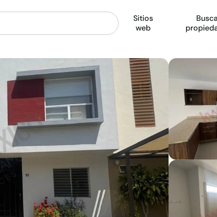
Sitios
Busca
web
propied