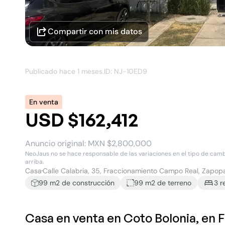
Compartir con mis datos
Publicado hace
1 meses
.
ID: NJ-
10ED9
En venta
USD $162,412
Anuncio original:
MXN $2,800,000
NeoJaus no se hace responsable de las variaciones en el tipo de cambio
arriba.
Casa
Calle Calabria, 35, Fraccionamiento Campo Real, Zapop
99
m2 de construcción
99 m2
de terreno
3
r
Casa en venta en Coto Bolonia, en