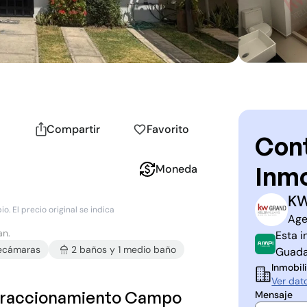
Compartir
Favorito
Cont
Inmo
Moneda
K
K
G
. El precio original se indica
Age
an.
Esta i
ecámara
s
2
baño
s
y
1
medio baño
Guada
Inmobili
Ver dat
 Fraccionamiento Campo
Mensaje