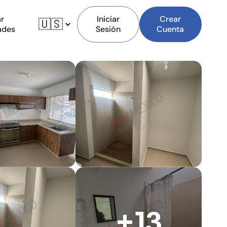
r
Iniciar
Crear
🇺🇸
ades
Sesión
Cuenta
+13