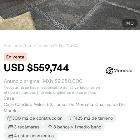
1
/
40
Publicado hace
1 meses
.
ID: NJ-
1140A
En venta
USD $559,744
Moneda
Anuncio original:
MXN $9,650,000
NeoJaus no se hace responsable de las variaciones en
el tipo de cambio. El precio original se indica arriba.
Casa
Calle Cándido Avilés, 62, Lomas De Memetla, Cuajimalpa De
Morelos.
300
m2 de construcción
425 m2
de terreno
3
recámara
s
3
baño
s
y
1
medio baño
4
estacionamiento
s