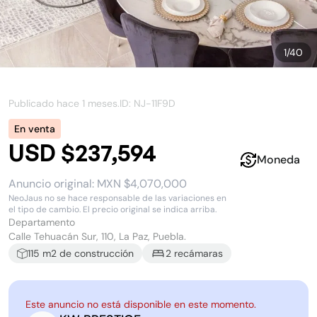
1
/
40
Publicado hace
1 meses
.
ID: NJ-
11F9D
En venta
USD $237,594
Moneda
Anuncio original:
MXN $4,070,000
NeoJaus no se hace responsable de las variaciones en
el tipo de cambio. El precio original se indica arriba.
Departamento
Calle Tehuacán Sur, 110, La Paz, Puebla.
115
m2 de construcción
2
recámara
s
Este anuncio no está disponible en este momento.