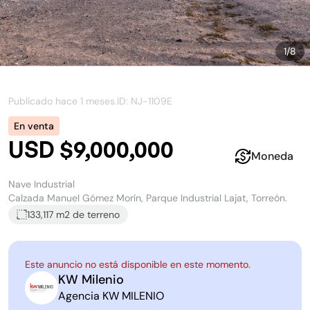
1
/
8
Publicado hace
1 meses
.
ID: NJ-
1109E
En venta
USD $9,000,000
Moneda
Nave Industrial
Calzada Manuel Gómez Morín, Parque Industrial Lajat, Torreón.
133,117 m2
de terreno
Este anuncio no está disponible en este momento.
KW Milenio
K
M
Agencia
KW MILENIO