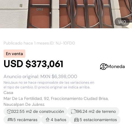
1
/
40
Publicado hace
1 meses
.
ID: NJ-
10FD0
En venta
USD $373,061
Moneda
Anuncio original:
MXN $6,398,000
NeoJaus no se hace responsable de las variaciones en
el tipo de cambio. El precio original se indica arriba.
Casa
Mar De La Fertilidad, 92, Fraccionamiento Ciudad Brisa,
Naucalpan De Juárez.
322.55
m2 de construcción
196.24 m2
de terreno
5
recámara
s
4
baño
s
5
estacionamiento
s