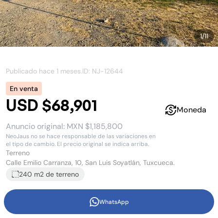
1
/
11
Publicado hace
1 meses
.
ID: NJ-
12644
En venta
USD $68,901
Moneda
Anuncio original:
MXN $1,185,800
NeoJaus no se hace responsable de las variaciones en
el tipo de cambio. El precio original se indica arriba.
Terreno
Calle Emilio Carranza, 10, San Luis Soyatlán, Tuxcueca.
240 m2
de terreno
WhatsApp
Terrenos en venta al pie del Lago de