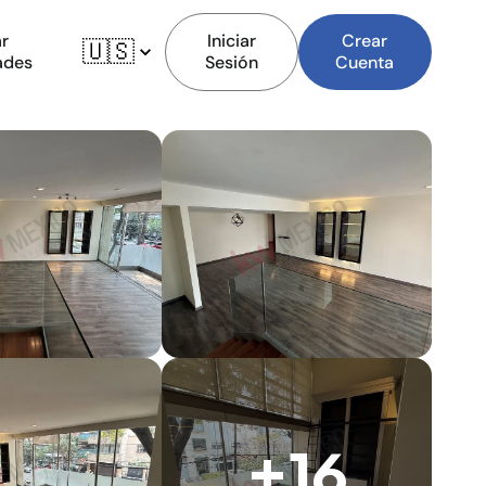
r
Iniciar
Crear
🇺🇸
ades
Sesión
Cuenta
+16