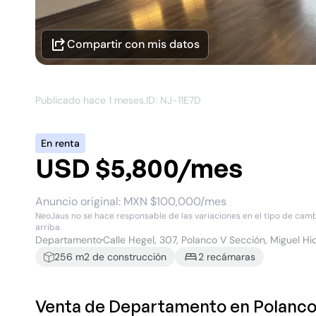
Compartir con mis datos
Publicado hace
1 meses
.
ID: NJ-
11E7D
En renta
USD $5,800/mes
Anuncio original:
MXN $100,000/mes
NeoJaus no se hace responsable de las variaciones en el tipo de cambio
arriba.
Departamento
Calle Hegel, 307, Polanco V Sección, Miguel Hi
256
m2 de construcción
2
recámara
s
Venta de Departamento en Polanco 