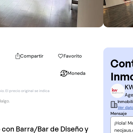
Compartir
Favorito
Cont
Inmo
Moneda
KW
K
P
. El precio original se indica
Age
dalgo.
Inmobili
Ver dat
Mensaje
con Barra/Bar de Diseño y