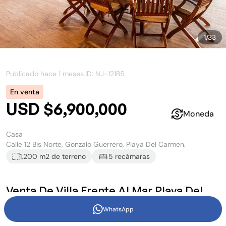
1
/
33
Publicado hace
1 meses
.
ID: NJ-
121B5
En venta
USD $6,900,000
Moneda
Casa
Calle 12 Bis Norte, Gonzalo Guerrero, Playa Del Carmen.
1,200 m2
de terreno
5
recámara
s
Venta De Villa Frente Al Mar Playa Del
Carmen
WhatsApp
Frente al mar, donde el horizonte se une con el cielo, se