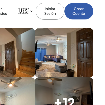
r
Iniciar
Crear
🇺🇸
ades
Sesión
Cuenta
+12