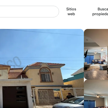
Sitios
Busca
web
propied