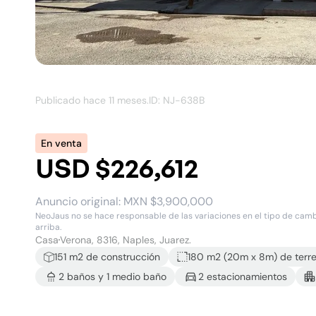
Publicado hace
11 meses
.
ID: NJ-
638B
En venta
USD $226,612
Anuncio original:
MXN $3,900,000
NeoJaus no se hace responsable de las variaciones en el tipo de cambio
arriba.
Casa
Verona, 8316, Naples, Juarez.
151
m2 de construcción
180 m2
(
20
m x
8
m)
de terr
2
baño
s
y
1
medio baño
2
estacionamiento
s