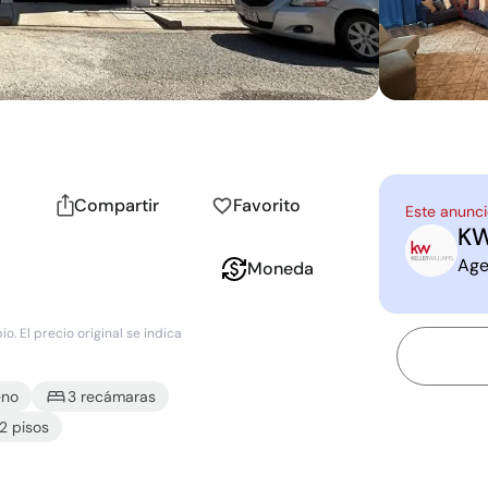
Compartir
Favorito
Este anunci
K
K
C
Age
Moneda
. El precio original se indica
eno
3
recámara
s
2
piso
s