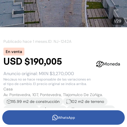
1
/
29
Publicado hace
1 meses
.
ID: NJ-
1242A
En venta
USD $190,005
Moneda
Anuncio original:
MXN $3,270,000
NeoJaus no se hace responsable de las variaciones en
el tipo de cambio. El precio original se indica arriba.
Casa
Av. Pontevedra, 107, Pontevedra, Tlajomulco De Zúñiga.
115.99
m2 de construcción
102 m2
de terreno
3
recámara
s
2
baño
s
2
estacionamiento
s
WhatsApp