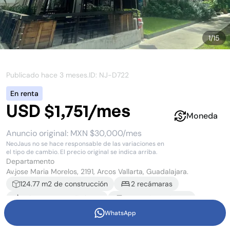
1
/
15
Publicado hace
3 meses
.
ID: NJ-
D722
En renta
USD $1,751/mes
Moneda
Anuncio original:
MXN $30,000/mes
NeoJaus no se hace responsable de las variaciones en
el tipo de cambio. El precio original se indica arriba.
Departamento
Av.jose Maria Morelos, 2191, Arcos Vallarta, Guadalajara.
124.77
m2 de construcción
2
recámara
s
2
baño
s
y
1
medio baño
2
estacionamiento
s
WhatsApp