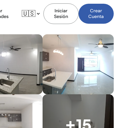
r
Iniciar
Crear
🇺🇸
ades
Sesión
Cuenta
+15