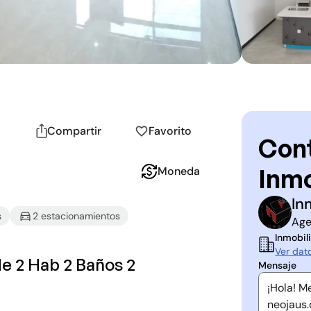
Compartir
Favorito
Cont
Inmo
Moneda
In
I
C
s
2
estacionamiento
s
Age
Inmobili
Ver dat
e 2 Hab 2 Baños 2
Mensaje