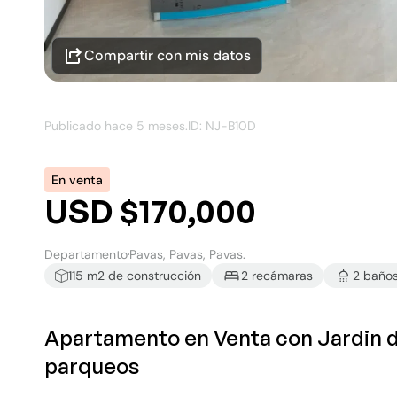
Compartir con mis datos
Publicado hace
5 meses
.
ID: NJ-
B10D
En venta
USD $170,000
Departamento
Pavas, Pavas, Pavas.
115
m2 de construcción
2
recámara
s
2
baño
Apartamento en Venta con Jardin d
parqueos