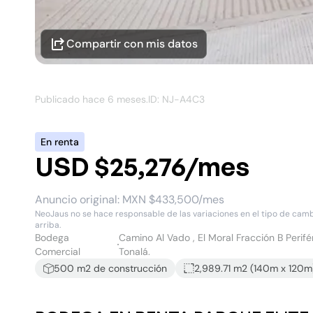
Compartir con mis datos
Publicado hace
6 meses
.
ID: NJ-
A4C3
En renta
USD $25,276/mes
Anuncio original:
MXN $433,500/mes
NeoJaus no se hace responsable de las variaciones en el tipo de cambio
arriba.
Bodega
Camino Al Vado , El Moral Fracción B Periféro
Comercial
Tonalá.
500
m2 de construcción
2,989.71 m2
(
140
m x
120
m