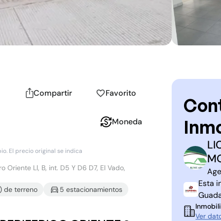
Compartir
Favorito
Cont
Inmo
Moneda
LI
. El precio original se indica
M
L
M
 Oriente Ll, B, int. D5 Y D6 D7, El Vado,
Age
Esta i
)
de terreno
5
estacionamiento
s
Guada
Inmobili
Ver dat