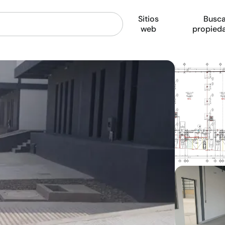
Sitios
Busca
web
propied