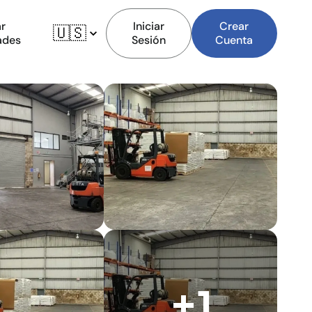
r
Iniciar
Crear
🇺🇸
ades
Sesión
Cuenta
+1