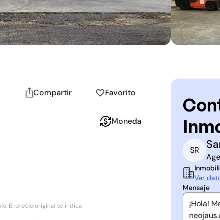
Compartir
Favorito
Cont
Inmo
Moneda
Sa
S
R
Age
Inmobili
Ver dat
Mensaje
. El precio original se indica