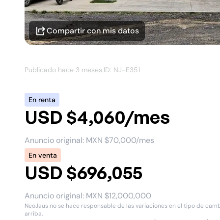
Compartir con mis datos
Publicado hace
3 meses
.
ID: NJ-
E351
En renta
USD $4,060/mes
Anuncio original:
MXN $70,000/mes
En venta
USD $696,055
Anuncio original:
MXN $12,000,000
NeoJaus no se hace responsable de las variaciones en el tipo de cambio
arriba.