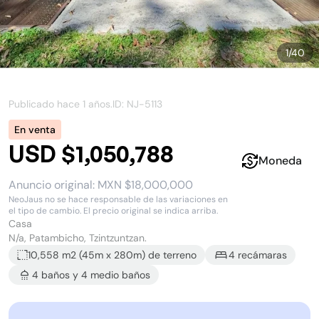
1
/
40
Publicado hace
1 años
.
ID: NJ-
5113
En venta
USD $1,050,788
Moneda
Anuncio original:
MXN $18,000,000
NeoJaus no se hace responsable de las variaciones en
el tipo de cambio. El precio original se indica arriba.
Casa
N/a, Patambicho, Tzintzuntzan.
10,558 m2
(
45
m x
280
m)
de terreno
4
recámara
s
4
baño
s
y
4
medio baño
s