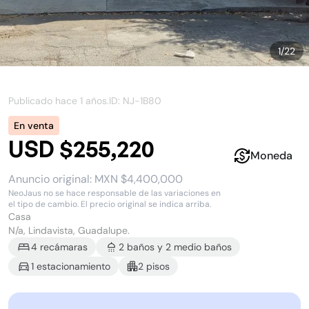
1
/
22
Publicado hace
1 años
.
ID: NJ-
1B80
En venta
USD $255,220
Moneda
Anuncio original:
MXN $4,400,000
NeoJaus no se hace responsable de las variaciones en
el tipo de cambio. El precio original se indica arriba.
Casa
N/a, Lindavista, Guadalupe.
4
recámara
s
2
baño
s
y
2
medio baño
s
1
estacionamiento
2
piso
s