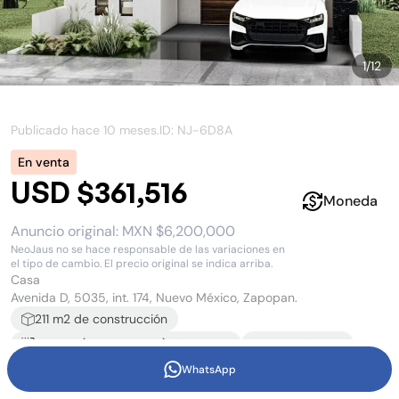
1
/
12
Publicado hace
10 meses
.
ID: NJ-
6D8A
En venta
USD $361,516
Moneda
Anuncio original:
MXN $6,200,000
NeoJaus no se hace responsable de las variaciones en
el tipo de cambio. El precio original se indica arriba.
Casa
Avenida D, 5035, int. 174, Nuevo México, Zapopan.
211
m2 de construcción
232 m2
(
18.19
m x
7.5
m)
de terreno
3
recámara
s
4
baño
s
y
1
medio baño
2
estacionamiento
s
WhatsApp
3
piso
s