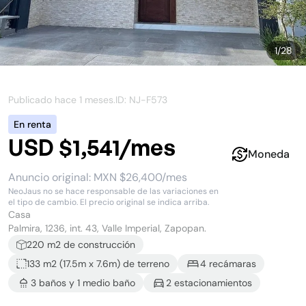
1
/
28
Publicado hace
1 meses
.
ID: NJ-
F573
En renta
USD $1,541/mes
Moneda
Anuncio original:
MXN $26,400/mes
NeoJaus no se hace responsable de las variaciones en
el tipo de cambio. El precio original se indica arriba.
Casa
Palmira, 1236, int. 43, Valle Imperial, Zapopan.
220
m2 de construcción
133 m2
(
17.5
m x
7.6
m)
de terreno
4
recámara
s
3
baño
s
y
1
medio baño
2
estacionamiento
s