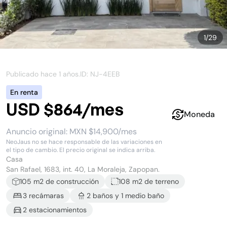
1
/
29
Publicado hace
1 años
.
ID: NJ-
4EEB
En renta
USD $864/mes
Moneda
Anuncio original:
MXN $14,900/mes
NeoJaus no se hace responsable de las variaciones en
el tipo de cambio. El precio original se indica arriba.
Casa
San Rafael, 1683, int. 40, La Moraleja, Zapopan.
105
m2 de construcción
108 m2
de terreno
3
recámara
s
2
baño
s
y
1
medio baño
2
estacionamiento
s