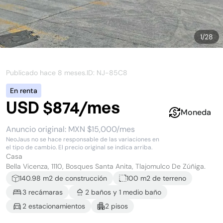
1
/
28
Publicado hace
8 meses
.
ID: NJ-
85C8
En renta
USD $874/mes
Moneda
Anuncio original:
MXN $15,000/mes
NeoJaus no se hace responsable de las variaciones en
el tipo de cambio. El precio original se indica arriba.
Casa
Bella Vicenza, 1110, Bosques Santa Anita, Tlajomulco De Zúñiga.
140.98
m2 de construcción
100 m2
de terreno
3
recámara
s
2
baño
s
y
1
medio baño
2
estacionamiento
s
2
piso
s