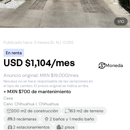
1
/
10
Publicado hace
3 meses
.
ID: NJ-
D285
En renta
USD $1,104/mes
Moneda
Anuncio original:
MXN $19,000/mes
NeoJaus no se hace responsable de las variaciones en
el tipo de cambio. El precio original se indica arriba.
+
MXN $
700
de mantenimiento
Casa
Calvi, Chihuahua I, Chihuahua.
200
m2 de construcción
163 m2
de terreno
3
recámara
s
2
baño
s
y
1
medio baño
2
estacionamiento
s
2
piso
s