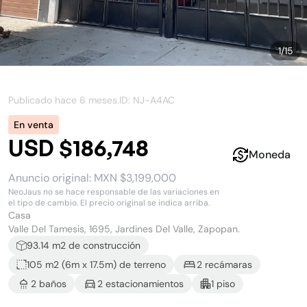
1
/
15
Publicado hace
6 meses
.
ID: NJ-
A4AC
En venta
USD $186,748
Moneda
Anuncio original:
MXN $3,199,000
NeoJaus no se hace responsable de las variaciones en
el tipo de cambio. El precio original se indica arriba.
Casa
Valle Del Tamesis, 1695, Jardines Del Valle, Zapopan.
93.14
m2 de construcción
105 m2
(
6
m x
17.5
m)
de terreno
2
recámara
s
2
baño
s
2
estacionamiento
s
1
piso