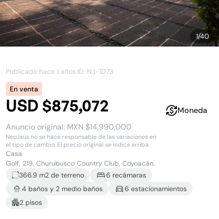
1
/
40
Publicado hace
1 años
.
ID: NJ-
1D73
En venta
USD $875,072
Moneda
Anuncio original:
MXN $14,990,000
NeoJaus no se hace responsable de las variaciones en
el tipo de cambio. El precio original se indica arriba.
Casa
Golf, 219, Churubusco Country Club, Coyoacán.
366.9 m2
de terreno
6
recámara
s
4
baño
s
y
2
medio baño
s
6
estacionamiento
s
2
piso
s