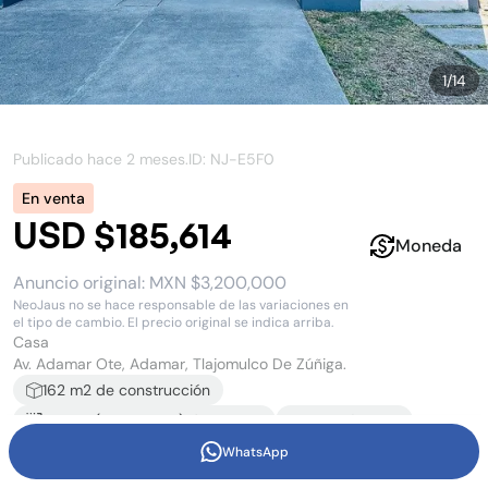
1
/
14
Publicado hace
2 meses
.
ID: NJ-
E5F0
En venta
USD $185,614
Moneda
Anuncio original:
MXN $3,200,000
NeoJaus no se hace responsable de las variaciones en
el tipo de cambio. El precio original se indica arriba.
Casa
Av. Adamar Ote, Adamar, Tlajomulco De Zúñiga.
162
m2 de construcción
132 m2
(
16.5
m x
8
m)
de terreno
3
recámara
s
2
baño
s
y
1
medio baño
2
estacionamiento
s
WhatsApp
2
piso
s