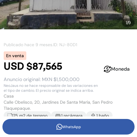
1
/
9
Publicado hace
9 meses
.
ID: NJ-
80D1
En venta
USD $87,565
Moneda
Anuncio original:
MXN $1,500,000
NeoJaus no se hace responsable de las variaciones en
el tipo de cambio. El precio original se indica arriba.
Casa
Calle Obelisco, 20, Jardines De Santa María, San Pedro
Tlaquepaque.
175 m2
de terreno
1
recámara
1
baño
2
estacionamiento
s
2
piso
s
WhatsApp