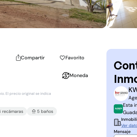
Compartir
Favorito
Cont
Inmo
Moneda
K
K
G
. El precio original se indica
Age
Esta i
4
recámara
s
5
baño
s
Guada
Inmobili
Ver dat
Mensaje