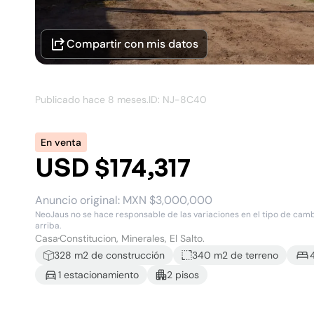
Compartir con mis datos
Publicado hace
8 meses
.
ID: NJ-
8C40
En venta
USD $174,317
Anuncio original:
MXN $3,000,000
NeoJaus no se hace responsable de las variaciones en el tipo de cambio
arriba.
Casa
Constitucion, Minerales, El Salto.
328
m2 de construcción
340 m2
de terreno
1
estacionamiento
2
piso
s