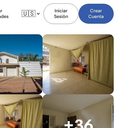
r
Iniciar
Crear
🇺🇸
ades
Sesión
Cuenta
+36