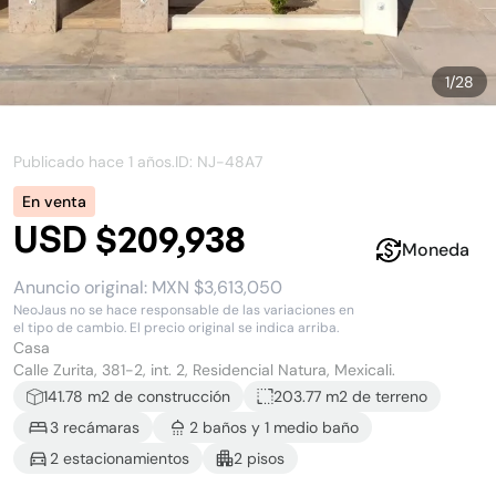
1
/
28
Publicado hace
1 años
.
ID: NJ-
48A7
En venta
USD $209,938
Moneda
Anuncio original:
MXN $3,613,050
NeoJaus no se hace responsable de las variaciones en
el tipo de cambio. El precio original se indica arriba.
Casa
Calle Zurita, 381-2, int. 2, Residencial Natura, Mexicali.
141.78
m2 de construcción
203.77 m2
de terreno
3
recámara
s
2
baño
s
y
1
medio baño
2
estacionamiento
s
2
piso
s