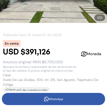
1
/
13
Publicado hace
10 meses
.
ID: NJ-
6D2E
En venta
USD $391,126
Moneda
Anuncio original:
MXN $6,700,000
NeoJaus no se hace responsable de las variaciones en
el tipo de cambio. El precio original se indica arriba.
Casa
Vuelo De Las Grullas, 200, int. 215, San Agustin, Tlajomulco De
Zúñiga.
202
m2 de construcción
187 m2
(
20.76
m x
7
m)
de terreno
4
recámara
s
WhatsApp
4
baño
s
y
1
medio baño
4
estacionamiento
s