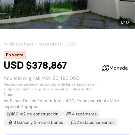
1
/
40
Publicado hace
11 meses
.
ID: NJ-
6220
En venta
USD $378,867
Moneda
Anuncio original:
MXN $6,490,000
NeoJaus no se hace responsable de las variaciones en
el tipo de cambio. El precio original se indica arriba.
Casa
Av. Paseo De Los Emperadores, 400, Fraccionamiento Valle
Imperial, Zapopan.
166
m2 de construcción
4
recámara
s
3
baño
s
y
3
medio baño
s
2
estacionamiento
s