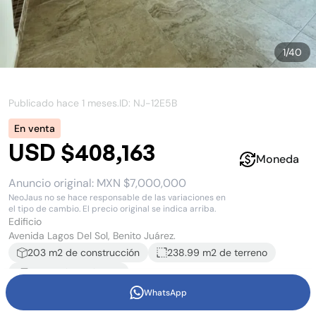
1
/
40
Publicado hace
1 meses
.
ID: NJ-
12E5B
En venta
USD $408,163
Moneda
Anuncio original:
MXN $7,000,000
NeoJaus no se hace responsable de las variaciones en
el tipo de cambio. El precio original se indica arriba.
Edificio
Avenida Lagos Del Sol, Benito Juárez.
203
m2 de construcción
238.99 m2
de terreno
2
estacionamiento
s
WhatsApp