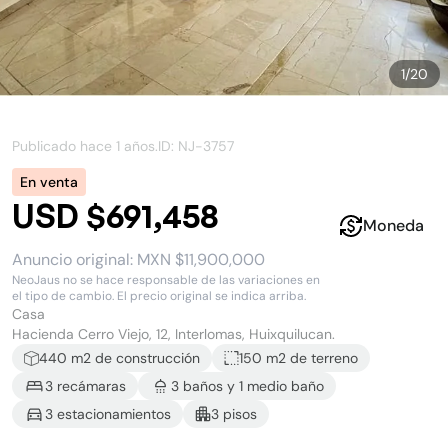
1
/
20
Publicado hace
1 años
.
ID: NJ-
3757
En venta
USD $691,458
Moneda
Anuncio original:
MXN $11,900,000
NeoJaus no se hace responsable de las variaciones en
el tipo de cambio. El precio original se indica arriba.
Casa
Hacienda Cerro Viejo, 12, Interlomas, Huixquilucan.
440
m2 de construcción
150 m2
de terreno
3
recámara
s
3
baño
s
y
1
medio baño
3
estacionamiento
s
3
piso
s