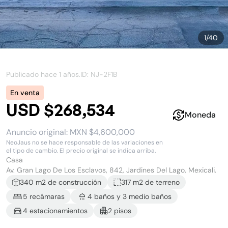
1
/
40
Publicado hace
1 años
.
ID: NJ-
2F1B
En venta
USD $268,534
Moneda
Anuncio original:
MXN $4,600,000
NeoJaus no se hace responsable de las variaciones en
el tipo de cambio. El precio original se indica arriba.
Casa
Av. Gran Lago De Los Esclavos, 842, Jardines Del Lago, Mexicali.
340
m2 de construcción
317 m2
de terreno
5
recámara
s
4
baño
s
y
3
medio baño
s
4
estacionamiento
s
2
piso
s