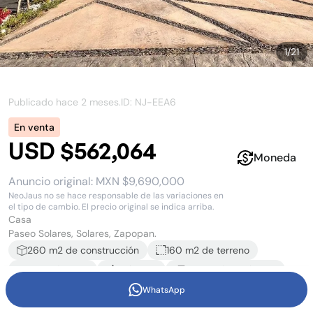
1
/
21
Publicado hace
2 meses
.
ID: NJ-
EEA6
En venta
USD $562,064
Moneda
Anuncio original:
MXN $9,690,000
NeoJaus no se hace responsable de las variaciones en
el tipo de cambio. El precio original se indica arriba.
Casa
Paseo Solares, Solares, Zapopan.
260
m2 de construcción
160 m2
de terreno
4
recámara
s
5
baño
s
2
estacionamiento
s
WhatsApp