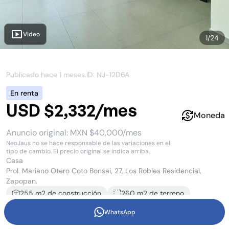
Video
1
/
24
Publicado hace
1 meses
.
ID: NJ-
12D6A
En renta
USD $2,332/mes
Moneda
Anuncio original:
MXN $40,000/mes
NeoJaus no se hace responsable de las variaciones en el
tipo de cambio. El precio original se indica arriba.
Casa
Prol. Mariano Otero Coto Bonsai, 27, Los Robles Residencial,
Zapopan.
255
m2 de construcción
260 m2
de terreno
3
recámara
s
5
baño
s
3
estacionamiento
s
WhatsApp
2
piso
s