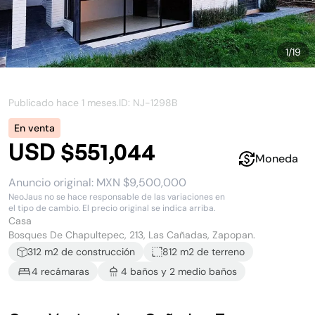
1
/
19
Publicado hace
1 meses
.
ID: NJ-
1298B
En venta
USD $551,044
Moneda
Anuncio original:
MXN $9,500,000
NeoJaus no se hace responsable de las variaciones en
el tipo de cambio. El precio original se indica arriba.
Casa
Bosques De Chapultepec, 213, Las Cañadas, Zapopan.
312
m2 de construcción
812 m2
de terreno
4
recámara
s
4
baño
s
y
2
medio baño
s