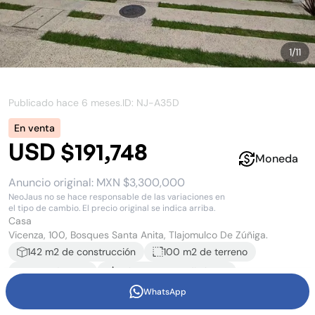
1
/
11
Publicado hace
6 meses
.
ID: NJ-
A35D
En venta
USD $191,748
Moneda
Anuncio original:
MXN $3,300,000
NeoJaus no se hace responsable de las variaciones en
el tipo de cambio. El precio original se indica arriba.
Casa
Vicenza, 100, Bosques Santa Anita, Tlajomulco De Zúñiga.
142
m2 de construcción
100 m2
de terreno
3
recámara
s
2
baño
s
y
1
medio baño
2
estacionamiento
s
WhatsApp