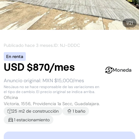
1
/
21
Publicado hace
3 meses
.
ID: NJ-
DDDC
En renta
USD $870/mes
Moneda
Anuncio original:
MXN $15,000/mes
NeoJaus no se hace responsable de las variaciones en
el tipo de cambio. El precio original se indica arriba.
Oficina
Victoria, 1556, Providencia 1a Secc, Guadalajara.
25
m2 de construcción
1
baño
1
estacionamiento