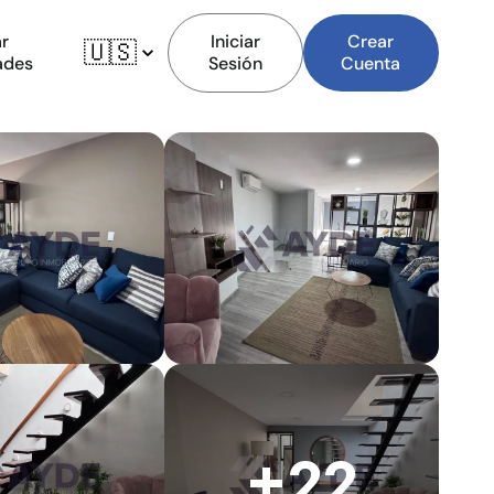
r
Iniciar
Crear
🇺🇸
ades
Sesión
Cuenta
+22