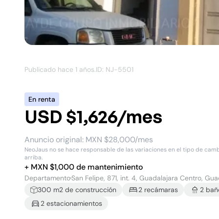
Publicado hace
1 años
.
ID: NJ-
5501
En renta
USD $1,626/mes
Anuncio original:
MXN $28,000/mes
NeoJaus no se hace responsable de las variaciones en el tipo de cambio
arriba.
+
MXN $
1,000
de mantenimiento
Departamento
San Felipe, 871, int. 4, Guadalajara Centro, Gua
300
m2 de construcción
2
recámara
s
2
bañ
2
estacionamiento
s