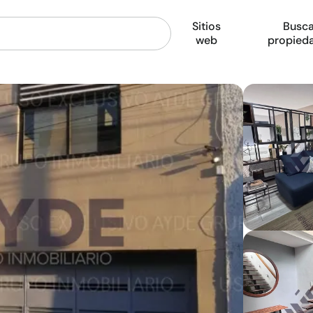
Sitios
Busca
web
propied