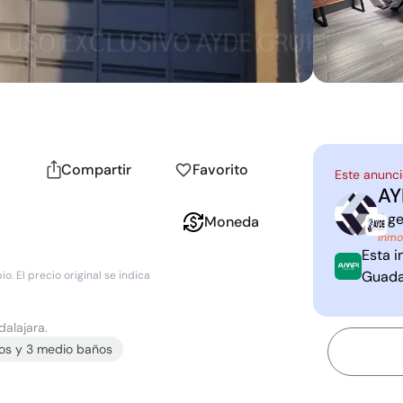
Compartir
Favorito
Este anunci
AY
A
G
Age
Moneda
Inmo
Esta i
Guada
. El precio original se indica
dalajara.
o
s
y
3
medio baño
s